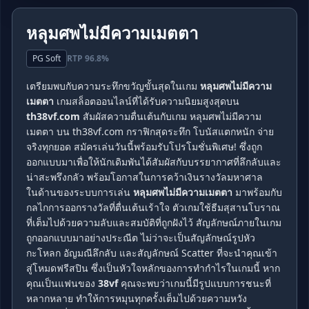
▶
หลุมศพไม่มีความเมตตา
PG Soft
RTP 96.8%
เตรียมพบกับความระทึกขวัญขั้นสุดในเกม
หลุมศพไม่มีความ
เมตตา
เกมสล็อตออนไลน์ที่ได้รับความนิยมสูงสุดบน
th38vf.com
สัมผัสความตื่นเต้นกับเกม หลุมศพไม่มีความ
เมตตา บน th38vf.com กราฟิกสุดระทึก โบนัสแตกหนัก จ่าย
จริงทุกยอด สมัครเล่นวันนี้พร้อมรับโปรโมชั่นพิเศษ! ซึ่งถูก
ออกแบบมาเพื่อให้นักเดิมพันได้สัมผัสกับบรรยากาศที่ลึกลับและ
น่าสะพรึงกลัว พร้อมโอกาสในการคว้าเงินรางวัลมหาศาล
ในด้านของระบบการเล่น
หลุมศพไม่มีความเมตตา
มาพร้อมกับ
กลไกการออกรางวัลที่ตื่นเต้นเร้าใจ ตัวเกมใช้ธีมสุสานโบราณ
ที่เต็มไปด้วยความลับและสมบัติที่ถูกฝังไว้ สัญลักษณ์ภายในเกม
ถูกออกแบบมาอย่างประณีต ไม่ว่าจะเป็นสัญลักษณ์รูปหัว
กะโหลก อัญมณีลึกลับ และสัญลักษณ์ Scatter ที่จะนำคุณเข้า
สู่โหมดฟรีสปิน ซึ่งเป็นหัวใจหลักของการทำกำไรในเกมนี้ หาก
คุณเป็นแฟนของ
38vf
คุณจะพบว่าเกมนี้มีรูปแบบการชนะที่
หลากหลาย ทำให้การหมุนทุกครั้งเต็มไปด้วยความหวัง