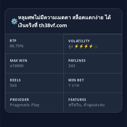
หลุมศพไม่มีความเมตตา สล็อตแตกง่าย ได้
⚙️
เงินจริงที่ th38vf.com
RTP
VOLATILITY
96.75%
สูง ⚡⚡⚡⚡🌑
MAX WIN
PAYLINES
x10000
243
REELS
MIN BET
5x3
1 บาท
PROVIDER
FEATURES
Pragmatic Play
ฟรีสปิน, ตัวคูณสะสม