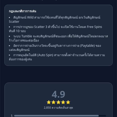
กฎและกติกาการเล่น
สัญลักษณ์ Wild สามารถใช้แทนที่ได้ทุกสัญลักษณ์ ยกเว้นสัญลักษณ์
Scatter
การปรากฏของ Scatter 3 ตัวขึ้นไป จะเปิดใช้งานโหมด Free Spins
ทันที 10 รอบ
ระบบ Tumble จะลบสัญลักษณ์ที่ชนะออก เพื่อให้สัญลักษณ์ใหม่ตกลงมาส
ร้างโอกาสชนะต่อเนื่อง
อัตราการจ่ายเงินรางวัลจะขึ้นอยู่กับตารางการจ่าย (Paytable) ของ
แต่ละสัญลักษณ์
การหมุนอัตโนมัติ (Auto Spin) สามารถตั้งค่าจำนวนครั้งได้ตามความ
ต้องการของผู้เล่น
คะแนนรีวิวจากผู้เล่น
4.9
⭐⭐⭐⭐⭐
2,850 ความคิดเห็นล่าสุด
5