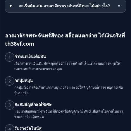
จะเริ่มต้นเล่น อาณาจักรพระจันทร์สีทอง ได้อย่างไร?
▼
อาณาจักรพระจันทร์สีทอง สล็อตแตกง่าย ได้เงินจริงที่
th38vf.com
กำหนดเงินเดิมพัน
1
เลือกจำนวนเงินเดิมพันที่คุณต้องการวางเดิมพันในแต่ละรอบการหมุนให้
เหมาะสมกับงบประมาณของคุณ
กดปุ่มหมุน
2
กดปุ่ม Spin เพื่อเริ่มต้นการหมุนวงล้อ และรอให้สัญลักษณ์ต่างๆ หยุดลงเพื่อ
ลุ้นรางวัล
สะสมสัญลักษณ์พิเศษ
3
มองหาสัญลักษณ์พระจันทร์สีทองหรือสัญลักษณ์ Wild เพื่อเพิ่มโอกาสในการ
ชนะรางวัลแจ็คพอต
รับรางวัลโบนัส
4