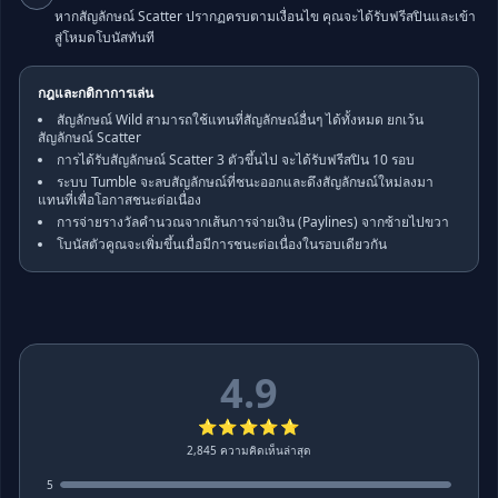
หากสัญลักษณ์ Scatter ปรากฏครบตามเงื่อนไข คุณจะได้รับฟรีสปินและเข้า
สู่โหมดโบนัสทันที
กฎและกติกาการเล่น
สัญลักษณ์ Wild สามารถใช้แทนที่สัญลักษณ์อื่นๆ ได้ทั้งหมด ยกเว้น
สัญลักษณ์ Scatter
การได้รับสัญลักษณ์ Scatter 3 ตัวขึ้นไป จะได้รับฟรีสปิน 10 รอบ
ระบบ Tumble จะลบสัญลักษณ์ที่ชนะออกและดึงสัญลักษณ์ใหม่ลงมา
แทนที่เพื่อโอกาสชนะต่อเนื่อง
การจ่ายรางวัลคำนวณจากเส้นการจ่ายเงิน (Paylines) จากซ้ายไปขวา
โบนัสตัวคูณจะเพิ่มขึ้นเมื่อมีการชนะต่อเนื่องในรอบเดียวกัน
คะแนนรีวิวจากผู้เล่น
4.9
⭐⭐⭐⭐⭐
2,845 ความคิดเห็นล่าสุด
5