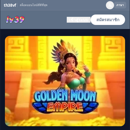
th38vf
สล็อตออนไลน์ที่ดีที่สุด
ภาษา
เข้าสู่ระบบ
สมัครสมาชิก