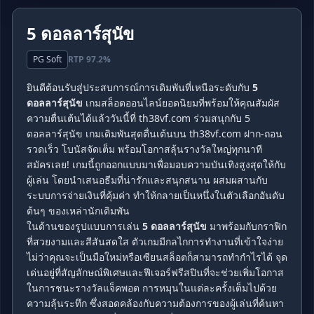
▶
5 ดอลลาร์สุนัข
PG Soft
RTP 97.2%
ยินดีต้อนรับสู่ประสบการณ์การเดิมพันที่เหนือระดับกับ
5
ดอลลาร์สุนัข
เกมสล็อตออนไลน์ยอดนิยมที่พร้อมให้คุณสัมผัส
ความตื่นเต้นได้แล้ววันนี้ที่ th38vf.com ร่วมสนุกกับ 5
ดอลลาร์สุนัข เกมเดิมพันสุดตื่นเต้นบน th38vf.com ฝาก-ถอน
รวดเร็ว โบนัสจัดเต็ม พร้อมโอกาสลุ้นรางวัลใหญ่ทุกนาที
สมัครเลย! เกมนี้ถูกออกแบบมาเพื่อมอบความบันเทิงสูงสุดให้กับ
ผู้เล่น โดยนำเสนอธีมที่น่ารักและสนุกสนาน ผสมผสานกับ
ระบบการจ่ายเงินที่คุ้มค่า ทำให้กลายเป็นหนึ่งในตัวเลือกอันดับ
ต้นๆ ของเหล่านักเดิมพัน
ในด้านของรูปแบบการเล่น
5 ดอลลาร์สุนัข
มาพร้อมกับกราฟิก
ที่สวยงามและสีสันสดใส ตัวเกมมีกลไกการทำงานที่เข้าใจง่าย
ไม่ว่าคุณจะเป็นมือใหม่หรือเซียนสล็อตก็สามารถทำกำไรได้ จุด
เด่นอยู่ที่สัญลักษณ์พิเศษและฟีเจอร์ฟรีสปินที่จะช่วยเพิ่มโอกาส
ในการชนะรางวัลแจ็คพอต การหมุนในแต่ละครั้งเต็มไปด้วย
ความลุ้นระทึก ซึ่งสอดคล้องกับความต้องการของผู้เล่นที่ค้นหา