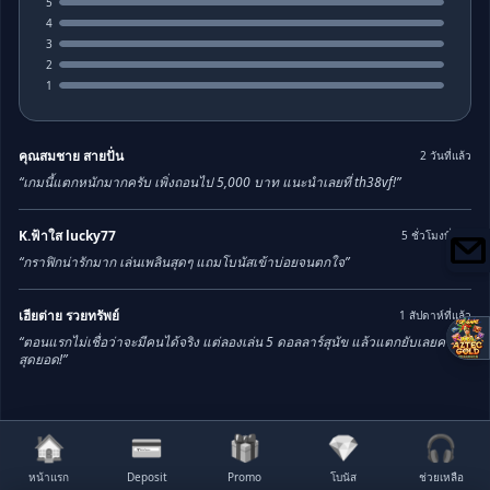
5
4
3
2
1
คุณสมชาย สายปั่น
2 วันที่แล้ว
“เกมนี้แตกหนักมากครับ เพิ่งถอนไป 5,000 บาท แนะนำเลยที่ th38vf!”
K.ฟ้าใส lucky77
5 ชั่วโมงที่แล้ว
“กราฟิกน่ารักมาก เล่นเพลินสุดๆ แถมโบนัสเข้าบ่อยจนตกใจ”
เฮียต่าย รวยทรัพย์
1 สัปดาห์ที่แล้ว
“ตอนแรกไม่เชื่อว่าจะมีคนได้จริง แต่ลองเล่น 5 ดอลลาร์สุนัข แล้วแตกยับเลยครับ
สุดยอด!”
🏠
💳
🎁
💎
🎧
หน้าแรก
Deposit
Promo
โบนัส
ช่วยเหลือ