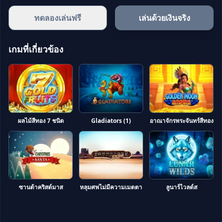
ทดลองเล่นฟรี
เล่นด้วยเงินจริง
เกมที่เกี่ยวข้อง
ผลไม้สีทอง 7 ชนิด
Gladiators (1)
อาณาจักรพระจันทร์สีทอง
ซานต้าคริสต์มาส
หลุมศพไม่มีความเมตตา
ลูนาร์ไวลด์ส