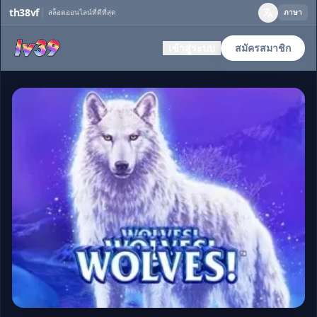
th38vf
สล็อตออนไลน์ที่ดีที่สุด
ภาษา
เข้าสู่ระบบ
สมัครสมาชิก