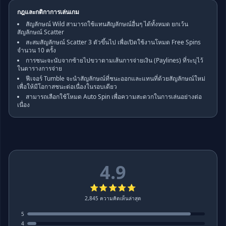
กฎและกติกาการเล่นเกม
สัญลักษณ์ Wild สามารถใช้แทนสัญลักษณ์อื่นๆ ได้ทั้งหมด ยกเว้น
สัญลักษณ์ Scatter
สะสมสัญลักษณ์ Scatter 3 ตัวขึ้นไป เพื่อเปิดใช้งานโหมด Free Spins
จำนวน 10 ครั้ง
การชนะจะนับจากซ้ายไปขวาตามเส้นการจ่ายเงิน (Paylines) ที่ระบุไว้
ในตารางการจ่าย
ฟีเจอร์ Tumble จะนำสัญลักษณ์ที่ชนะออกและแทนที่ด้วยสัญลักษณ์ใหม่
เพื่อให้มีโอกาสชนะต่อเนื่องในรอบเดียว
สามารถเลือกใช้โหมด Auto Spin เพื่อความสะดวกในการเล่นอย่างต่อ
เนื่อง
คะแนนรีวิวจากผู้เล่นจริง
4.9
⭐⭐⭐⭐⭐
2,845 ความคิดเห็นล่าสุด
5
4