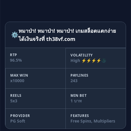
หมาป่า! หมาป่า! หมาป่า! เกมสล็อตแตกง่าย
⚙️
ได้เงินจริงที่ th38vf.com
RTP
VOLATILITY
96.5%
High ⚡⚡⚡⚡🌑
MAX WIN
PAYLINES
x10000
243
REELS
MIN BET
5x3
1 บาท
PROVIDER
FEATURES
PG Soft
Free Spins, Multipliers