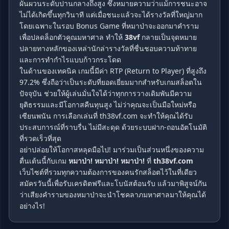
ผันผวนระดับปานกลางถึงสูง ซึ่งหมายความว่าแม้การชนะอาจ
ไม่ได้เกิดขึ้นทุกวินาที แต่เมื่อชนะแล้วจะได้รางวัลที่ใหญ่มาก
โดยเฉพาะในรอบ Bonus Game ที่หมาป่าจะออกมาคำราม
เพื่อปลดล็อกตัวคูณมหาศาล ทำให้
38vf
กลายเป็นจุดหมาย
ปลายทางหลักของเหล่านักล่ารางวัลที่ชื่นชอบความท้าทาย
และการทำกำไรแบบก้าวกระโดด
ในด้านของเทคนิค เกมนี้มีค่า RTP (Return to Player) ที่สูงถึง
97.2% ซึ่งถือว่าเป็นระดับที่ยอดเยี่ยมมากสำหรับเกมสล็อตใน
ปัจจุบัน ช่วยให้ผู้เล่นมั่นใจได้ว่าทุกการวางเดิมพันมีความ
ยุติธรรมและมีโอกาสคืนทุนสูง ไม่ว่าคุณจะเป็นมือใหม่หรือ
เซียนพนัน การเลือกเล่นที่ th38vf.com จะทำให้คุณได้รับ
ประสบการณ์ที่ราบรื่น ไม่มีสะดุด ด้วยระบบฝาก-ถอนอัตโนมัติ
ที่รวดเร็วที่สุด
อย่าปล่อยให้โอกาสหลุดมือไป! มาร่วมเป็นส่วนหนึ่งของความ
ตื่นเต้นนี้กับเกม
หมาป่า! หมาป่า! หมาป่า!
ที่
th38vf.com
เว็บไซต์ที่รวมทุกความต้องการของคนรักสล็อตไว้ในที่เดียว
สมัครวันนี้เพื่อรับเครดิตฟรีและโบนัสต้อนรับ แล้วมาพิสูจน์กัน
ว่าเสียงคำรามของหมาป่าจะนำโชคลาภมหาศาลมาให้คุณได้
อย่างไร!