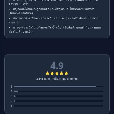
จำนวน 10 ครั้ง
สัญลักษณ์ที่ชนะจะถูกลบออกและมีสัญลักษณ์ใหม่ตกลงมาแทนที่
(Tumble Feature)
อัตราการจ่ายเงินจะแตกต่างกันตามประเภทของสัญลักษณ์และความ
ยากง่าย
การชนะรางวัลใหญ่ที่สุดจะเกิดขึ้นเมื่อได้รับสัญลักษณ์พรีเมียมครบทุก
ช่องในเส้นจ่ายเงิน
คะแนนรีวิวจากผู้เล่นจริง
4.9
⭐⭐⭐⭐⭐
2,845 ความคิดเห็นล่าสุดจากสมาชิก
5
4
3
2
1