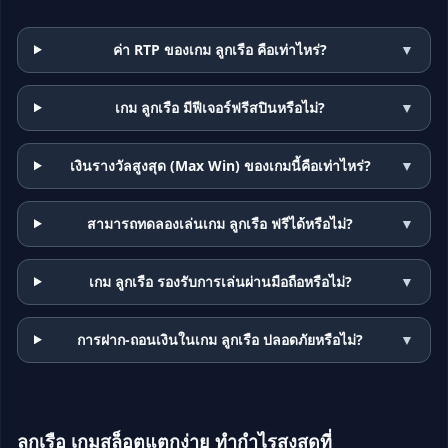
ค่า RTP ของเกม ลูกเรือ คือเท่าไหร่?
▼
เกม ลูกเรือ มีฟีเจอร์ฟรีสปินหรือไม่?
▼
เงินรางวัลสูงสุด (Max Win) ของเกมนี้คือเท่าไหร่?
▼
สามารถทดลองเล่นเกม ลูกเรือ ฟรีได้หรือไม่?
▼
เกม ลูกเรือ รองรับการเล่นผ่านมือถือหรือไม่?
▼
การฝาก-ถอนเงินในเกม ลูกเรือ ปลอดภัยหรือไม่?
▼
ลูกเรือ เกมสล็อตแตกง่าย ทำกำไรสูงสุดที่