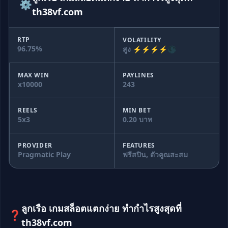
⚙️
th38vf.com
RTP
VOLATILITY
96.75%
สูง ⚡⚡⚡⚡🌑
MAX WIN
PAYLINES
x10000
243
REELS
MIN BET
5x3
0.20 บาท
PROVIDER
FEATURES
Pragmatic Play
ฟรีสปิน, ตัวคูณสะสม
ลูกเรือ เกมสล็อตแตกง่าย ทำกำไรสูงสุดที่
❓
th38vf.com