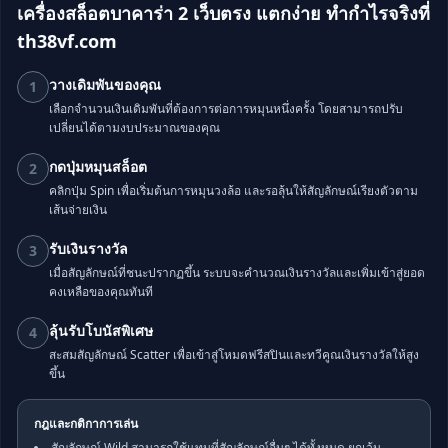
เครื่องสล็อตบาคาร่า 2 เว็บตรง แตกง่าย ทำกำไรจริงที่
th38vf.com
วางเดิมพันของคุณ
1
เลือกจำนวนเงินเดิมพันที่ต้องการต่อการหมุนหนึ่งครั้ง โดยสามารถปรับ
เปลี่ยนได้ตามงบประมาณของคุณ
กดปุ่มหมุนสล็อต
2
คลิกปุ่ม Spin เพื่อเริ่มต้นการหมุนวงล้อ และรอลุ้นให้สัญลักษณ์เรียงตัวตาม
เส้นจ่ายเงิน
รับเงินรางวัล
3
เมื่อสัญลักษณ์ที่ชนะปรากฏขึ้น ระบบจะคำนวณเงินรางวัลและเพิ่มเข้าสู่ยอด
คงเหลือของคุณทันที
ลุ้นรับโบนัสพิเศษ
4
สะสมสัญลักษณ์ Scatter เพื่อเข้าสู่โหมดฟรีสปินและทวีคูณเงินรางวัลให้สูง
ขึ้น
กฎและกติกาการเล่น
สัญลักษณ์ Wild สามารถใช้แทนที่สัญลักษณ์อื่นๆ ได้ทั้งหมด ยกเว้น