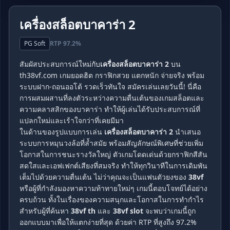
▶
เครื่องสล็อตบาคาร่า 2
PG Soft
RTP 97.2%
สัมผัสประสบการณ์ใหม่กับ
เครื่องสล็อตบาคาร่า 2
บน
th38vf.com เกมยอดฮิต กราฟิกสวย แตกหนัก จ่ายจริง พร้อม
ระบบฝาก-ถอนออโต้ รวดเร็วทันใจ สมัครเล่นเลยวันนี้! นี่คือ
การผสมผสานที่ลงตัวระหว่างความตื่นเต้นของเกมสล็อตและ
ความคลาสสิกของบาคาร่า ทำให้ผู้เล่นได้รับประสบการณ์ที่
แปลกใหม่และเร้าใจกว่าที่เคยมีมา
ในด้านของรูปแบบการเล่น
เครื่องสล็อตบาคาร่า 2
นำเสนอ
ระบบการหมุนวงล้อที่ล้ำสมัย พร้อมสัญลักษณ์พิเศษที่ช่วยเพิ่ม
โอกาสในการชนะรางวัลใหญ่ ตัวเกมโดดเด่นด้วยกราฟิกสีสัน
สดใสและเอฟเฟกต์เสียงที่สมจริง ทำให้ทุกวินาทีในการเดิมพัน
เต็มไปด้วยความตื่นเต้น ไม่ว่าคุณจะเป็นแฟนตัวยงของ
38vf
หรือผู้ที่กำลังมองหาความท้าทายใหม่ๆ เกมนี้ตอบโจทย์ได้อย่าง
ครบถ้วน ทั้งในเรื่องของความสนุกและโอกาสในการทำกำไร
สำหรับผู้ที่ค้นหา
38vf th
และ
38vf slot
จะพบว่าเกมนี้ถูก
ออกแบบมาเพื่อให้แตกง่ายที่สุด ด้วยค่า RTP ที่สูงถึง 97.2%