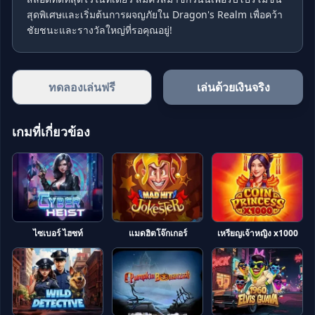
สุดพิเศษและเริ่มต้นการผจญภัยใน Dragon's Realm เพื่อคว้า
ชัยชนะและรางวัลใหญ่ที่รอคุณอยู่!
ทดลองเล่นฟรี
เล่นด้วยเงินจริง
เกมที่เกี่ยวข้อง
ไซเบอร์ ไฮซท์
แมดฮิตโจ๊กเกอร์
เหรียญเจ้าหญิง x1000