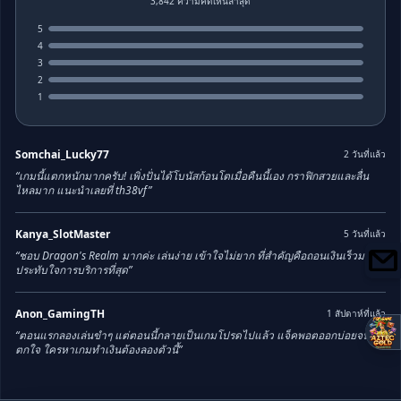
3,842 ความคิดเห็นล่าสุด
5
4
3
2
1
Somchai_Lucky77
2 วันที่แล้ว
“เกมนี้แตกหนักมากครับ! เพิ่งปั่นได้โบนัสก้อนโตเมื่อคืนนี้เอง กราฟิกสวยและลื่น
ไหลมาก แนะนำเลยที่ th38vf”
Kanya_SlotMaster
5 วันที่แล้ว
“ชอบ Dragon's Realm มากค่ะ เล่นง่าย เข้าใจไม่ยาก ที่สำคัญคือถอนเงินเร็วมาก
ประทับใจการบริการที่สุด”
Anon_GamingTH
1 สัปดาห์ที่แล้ว
“ตอนแรกลองเล่นขำๆ แต่ตอนนี้กลายเป็นเกมโปรดไปแล้ว แจ็คพอตออกบ่อยจน
ตกใจ ใครหาเกมทำเงินต้องลองตัวนี้”